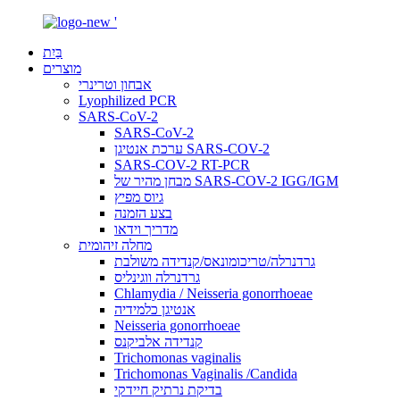
בַּיִת
מוצרים
אבחון וטרינרי
Lyophilized PCR
SARS-CoV-2
SARS-CoV-2
ערכת אנטיגן SARS-COV-2
SARS-COV-2 RT-PCR
מבחן מהיר של SARS-COV-2 IGG/IGM
גיוס מפיץ
בצע הזמנה
מדריך וידאו
מחלה זיהומית
גרדנרלה/טריכומונאס/קנדידה משולבת
גרדנרלה ווגינליס
Chlamydia / Neisseria gonorrhoeae
אנטיגן כלמידיה
Neisseria gonorrhoeae
קנדידה אלביקנס
Trichomonas vaginalis
Trichomonas Vaginalis /Candida
בדיקת נרתיק חיידקי