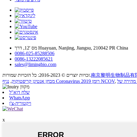
מס '12, דרך Huayuan, Nanjing, Jiangsu, 210042 PR China
0086-025-85288506
0086-13222085621
sales@limingbio.com
南京黎明生物制品有
זכויות יוצרים © 2016-2023: כל הזכויות שמורות.
,
נגיף Coronavirus רומן 2019 NCOV
מבחן אנטיגן קריפטוקוק
,
שלח דוא"ל
WhatsApp
ויקטוריה-צ'ן
x