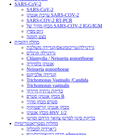
SARS-CoV-2
SARS-CoV-2
ערכת אנטיגן SARS-COV-2
SARS-COV-2 RT-PCR
מבחן מהיר של SARS-COV-2 IGG/IGM
גיוס מפיץ
בצע הזמנה
מחלה זיהומית
גרדנרלה/טריכומונאס/קנדידה משולבת
גרדנרלה ווגינליס
Chlamydia / Neisseria gonorrhoeae
אנטיגן כלמידיה
Neisseria gonorrhoeae
קנדידה אלביקנס
Trichomonas Vaginalis /Candida
Trichomonas vaginalis
בדיקת נרתיק חיידקי
מבחן אנטיגן סטרפ B
סטרפ מבחן מהיר
מבחן אנטיגן קריפטוקוק
מבחן אנטיגן HSV 1/2
בדיקת סינון לסרטן צוואר הרחם וסרטן
מחלות גסטרואנטריטיות
ג'יארדיה למבליה
מבחן רוטאווירוס/נגיף adenovirus