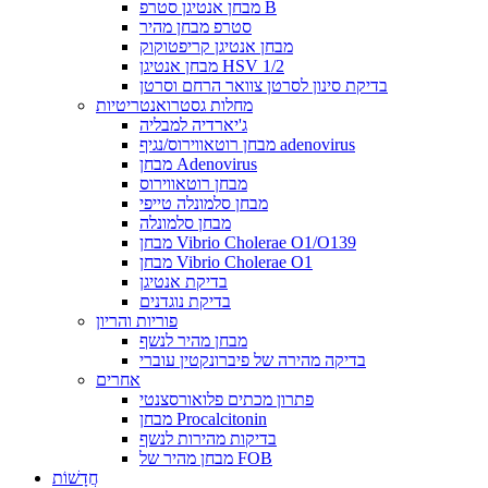
מבחן אנטיגן סטרפ B
סטרפ מבחן מהיר
מבחן אנטיגן קריפטוקוק
מבחן אנטיגן HSV 1/2
בדיקת סינון לסרטן צוואר הרחם וסרטן
מחלות גסטרואנטריטיות
ג'יארדיה למבליה
מבחן רוטאווירוס/נגיף adenovirus
מבחן Adenovirus
מבחן רוטאווירוס
מבחן סלמונלה טייפי
מבחן סלמונלה
מבחן Vibrio Cholerae O1/O139
מבחן Vibrio Cholerae O1
בדיקת אנטיגן
בדיקת נוגדנים
פוריות והריון
מבחן מהיר לנשף
בדיקה מהירה של פיברונקטין עוברי
אחרים
פתרון מכתים פלואורסצנטי
מבחן Procalcitonin
בדיקות מהירות לנשף
מבחן מהיר של FOB
חֲדָשׁוֹת