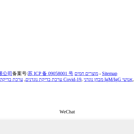
Sitemap
-
מוצרים חמים
苏 ICP 备 09058001 号
备案号:
限公司
מבחן נוגדני IgM/IgG אנושי
,
ערכת בדיקה מהירה של Covid-19
ערכת בדיקת נוגדנים
,
WeChat