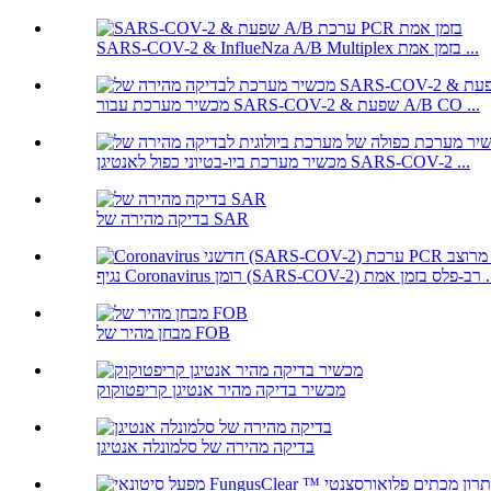
SARS-COV-2 & InflueNza A/B Multiplex בזמן אמת ...
מכשיר מערכת עבור SARS-COV-2 & שפעת A/B CO ...
מכשיר מערכת ביו-בטיוני כפול לאנטיגן SARS-COV-2 ...
בדיקה מהירה של SAR
SARS-COV-) רב-פלס בזמן אמת ...
מבחן מהיר של FOB
מכשיר בדיקה מהיר אנטיגן קריפטוקוק
בדיקה מהירה של סלמונלה אנטיגן