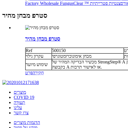
סטרפ מבחן מהיר
סטרפ מבחן מהיר
ָט
500150
Ref
ות
מבחן אימונוכרומטוגרפי
עקרון גילוי
מכשיר הבדיקה המהיר של StrongStep® A מהיר הוא בדיקה חיסונית מהירה לגילוי איכותי של אנטיגן סטרפטוקוק (קבוצה A Strep A) מקבוצה A מסובלות גרון כסיוע לאבחון של דלקת הלוע
שימוש מיועד
בקבוצה A או לאישור תרבות.
חֲקִירָה
פְּרָט
מוצרים
COVID 19
תְעוּדָה
עלינו
צרו קשר
הדגמות מוצרים
מידע על מוצר