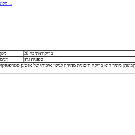
Factory Wholesale FungusClear ™ פלואורסצנטיות פטרייתיות ...
20 בדיקות/תיבה
מִפר
ספוגית גרון
דגימ