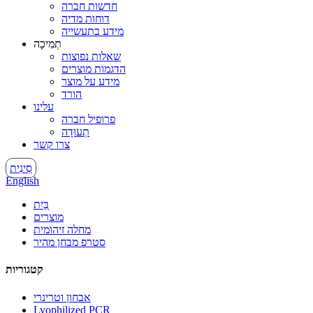
חדשות חברה
דוחות מדיה
מידע בתעשייה
תְמִיכָה
שאלות נפוצות
הדגמות מוצרים
מידע על מוצר
הורד
עלינו
פרופיל חברה
תְעוּדָה
צרו קשר
סִינִית
English
בַּיִת
מוצרים
מחלה זיהומית
סטרפ מבחן מהיר
קטגוריות
אבחון וטרינרי
Lyophilized PCR