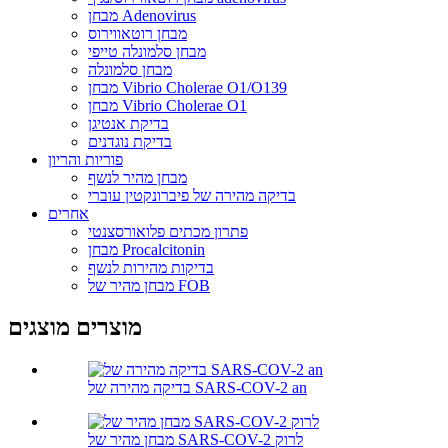
מבחן Adenovirus
מבחן רוטאווירוס
מבחן סלמונלה טייפי
מבחן סלמונלה
מבחן Vibrio Cholerae O1/O139
מבחן Vibrio Cholerae O1
בדיקת אנטיגן
בדיקת נוגדנים
פוריות והריון
מבחן מהיר לנשף
בדיקה מהירה של פיברונקטין עוברי
אחרים
פתרון מכתים פלואורסצנטי
מבחן Procalcitonin
בדיקות מהירות לנשף
מבחן מהיר של FOB
מוצרים מוצגים
בדיקה מהירה של SARS-COV-2 an
מבחן מהיר של SARS-COV-2 לרוק